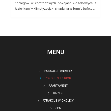
noclegów w komfortowych pokojach 2-osobowych z
łazienkami + klimatyzacja ▪ śniadania w formie bufetu...
MENU
POKOJE STANDARD
POKOJE SUPERIOR
APARTAMENT
BIZNES
ATRAKCJE W OKOLICY
SPA