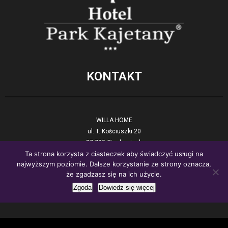
KONTAKT
WILLA HOME
ul. T. Kościuszki 20
87-720 Ciechocinek
Ta strona korzysta z ciasteczek aby świadczyć usługi na
tel. +48 54 423 17 90
najwyższym poziomie. Dalsze korzystanie ze strony oznacza,
E-mail:
recepcja@willahome.pl
że zgadzasz się na ich użycie.
www:.
willahome.pl
Zgoda
Dowiedz się więcej