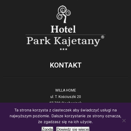
KONTAKT
WILLA HOME
ul. T. Kościuszki 20
87-720 Ciechocinek
Ta strona korzysta z ciasteczek aby świadczyć usługi na
tel. +48 54 423 17 90
najwyższym poziomie. Dalsze korzystanie ze strony oznacza,
E-mail:
recepcja@willahome.pl
że zgadzasz się na ich użycie.
www:.
willahome.pl
Zgoda
Dowiedz się więcej