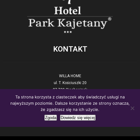
KONTAKT
WILLA HOME
ul. T. Kościuszki 20
87-720 Ciechocinek
Ta strona korzysta z ciasteczek aby świadczyć usługi na
tel. +48 54 423 17 90
najwyższym poziomie. Dalsze korzystanie ze strony oznacza,
E-mail:
recepcja@willahome.pl
że zgadzasz się na ich użycie.
www:.
willahome.pl
Zgoda
Dowiedz się więcej