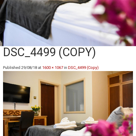
DSC_4499 (COPY)
Published
29/08/18
at
1600 × 1067
in
DSC_4499 (Copy)