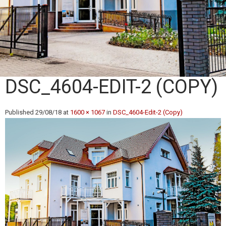
DSC_4604-EDIT-2 (COPY)
Published
29/08/18
at
1600 × 1067
in
DSC_4604-Edit-2 (Copy)