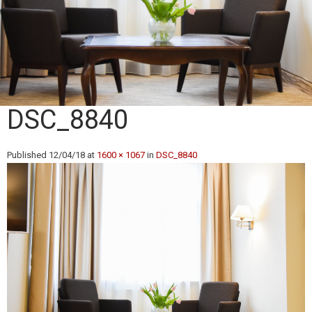
DSC_8840
Published
12/04/18
at
1600 × 1067
in
DSC_8840