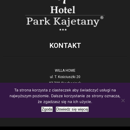
KONTAKT
WILLA HOME
ul. T. Kościuszki 20
87-720 Ciechocinek
Ta strona korzysta z ciasteczek aby świadczyć usługi na
tel. +48 54 423 17 90
najwyższym poziomie. Dalsze korzystanie ze strony oznacza,
E-mail:
recepcja@willahome.pl
że zgadzasz się na ich użycie.
www:.
willahome.pl
Zgoda
Dowiedz się więcej