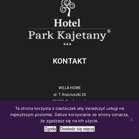
KONTAKT
WILLA HOME
ul. T. Kościuszki 20
87-720 Ciechocinek
Ta strona korzysta z ciasteczek aby świadczyć usługi na
tel. +48 54 423 17 90
najwyższym poziomie. Dalsze korzystanie ze strony oznacza,
E-mail:
recepcja@willahome.pl
że zgadzasz się na ich użycie.
www:.
willahome.pl
Zgoda
Dowiedz się więcej