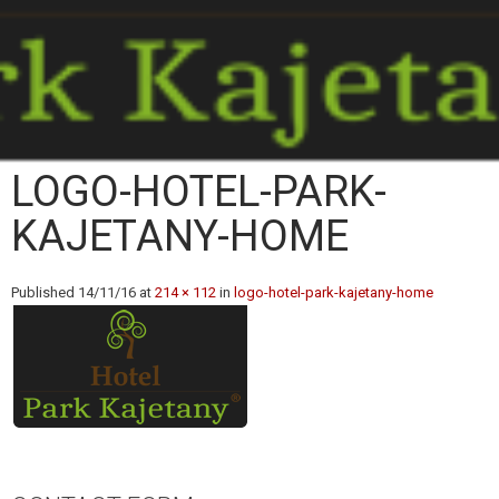
LOGO-HOTEL-PARK-
KAJETANY-HOME
Published
14/11/16
at
214 × 112
in
logo-hotel-park-kajetany-home