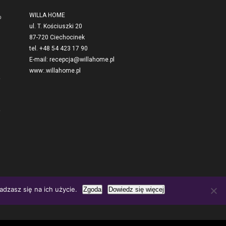
WILLA HOME
ul. T. Kościuszki 20
87-720 Ciechocinek
tel. +48 54 423 17 90
E-mail:
recepcja@willahome.pl
www:.
willahome.pl
dzasz się na ich użycie.
Zgoda
Dowiedz się więcej