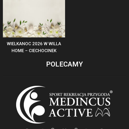
WIELKANOC 2026 W WILLA
HOME – CIECHOCINEK
POLECAMY