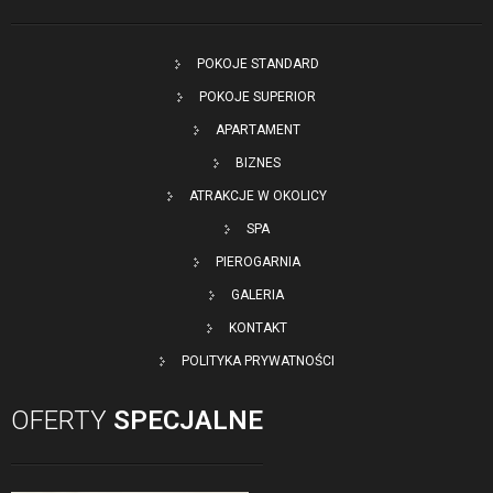
POKOJE STANDARD
POKOJE SUPERIOR
APARTAMENT
BIZNES
ATRAKCJE W OKOLICY
SPA
PIEROGARNIA
GALERIA
KONTAKT
POLITYKA PRYWATNOŚCI
OFERTY
SPECJALNE