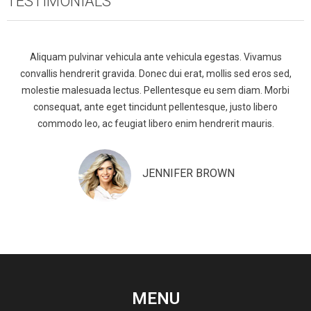
TESTIMONIALS
Aliquam pulvinar vehicula ante vehicula egestas. Vivamus
convallis hendrerit gravida. Donec dui erat, mollis sed eros sed,
molestie malesuada lectus. Pellentesque eu sem diam. Morbi
consequat, ante eget tincidunt pellentesque, justo libero
commodo leo, ac feugiat libero enim hendrerit mauris.
JENNIFER BROWN
MENU