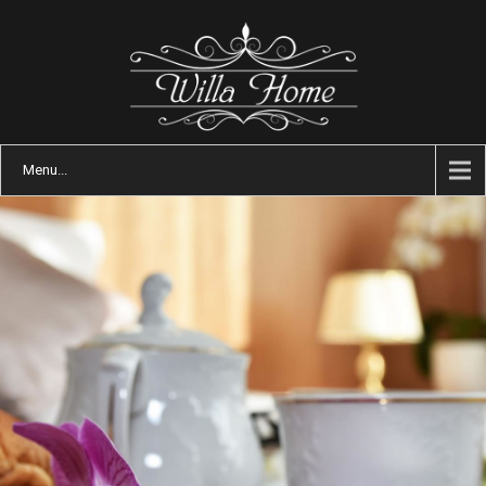
Menu...