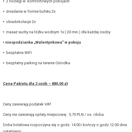
▪
2 noclegi w komfortowych pokojach
▪
śniadania w formie bufetu 2x
▪
obiadokolacje 2x
▪
masaż suchy na łóżku wodnym 1x ( 20 min.) dla każdej osoby
▪ niespodzianka „Walentynkowa” w pokoju
▪
bezpłatne WiFi
▪
bezpłatny parking na terenie Ośrodka
Cena Pakietu dla 2 osób – 880,00 zł
Ceny zawierają podatek VAT
Ceny nie zawierają opłaty miejscowej : 3,70 PLN / os. /doba
Doba hotelowa rozpoczyna się o godz. 14:00 i kończy o godz.12:00 dnia
ostatniego.