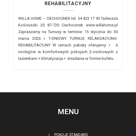
REHABILITACYJNY
WILLA HOME – CIECHOCINEK tel. 54 423 17 90 Tadeusza
Kościuszki 20 87-720 Ciechocinek www.willahome.pl
Zapraszamy na Turnusy w terminie: 15 stycznia do 30
marca 2026 r. 7-DNIOWY TURNUS RELAKSACYJNO-
REHABILITACYJNY W ramach pakiety oferujemy: ▪ 6
noclegów w komfortowych pokojach 2-osobowych z
łazienkami + klimatyzacja ▪ śniadania w formie bufetu...
MENU
POKOJE STANDARD